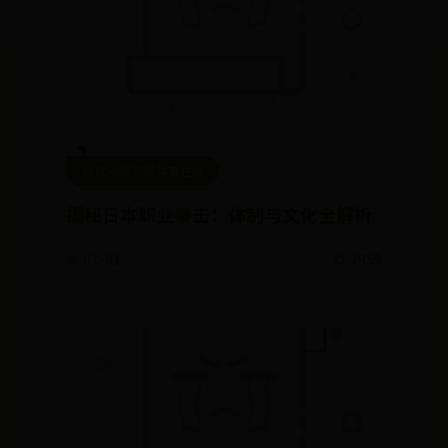
365bet娱乐场体育在线
揭秘日本职业拳击：体制与文化全解析
🌼 07-01
🌻 7959