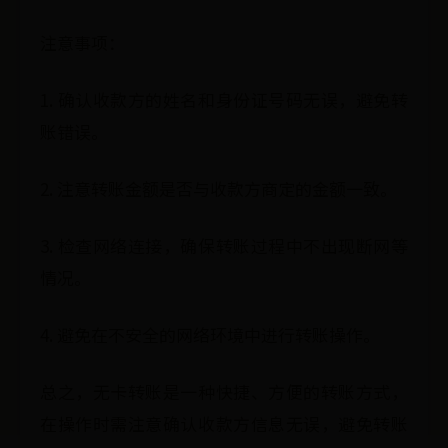
注意事项：
1. 确认收款方的姓名和身份证号码无误，避免转
账错误。
2. 注意转账金额是否与收款方商定的金额一致。
3. 检查网络连接，确保转账过程中不出现断网等
情况。
4. 避免在不安全的网络环境中进行转账操作。
总之，无卡转账是一种快捷、方便的转账方式，
在操作时需注意确认收款方信息无误，避免转账