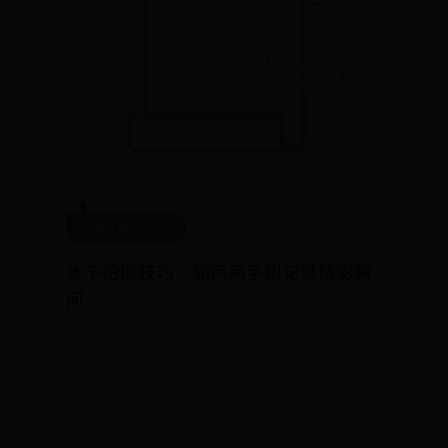
完美体育365wm
水下拍摄技巧：如何用手机记录精彩瞬
间
🌼 09-08
🌻 1823