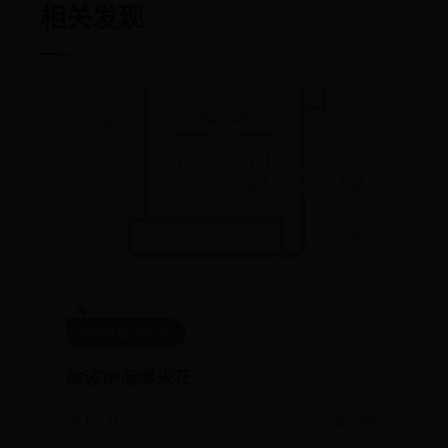
相关发现
完美体育365wm
微波炉版爆米花
🌼 10-21
🌻 1366