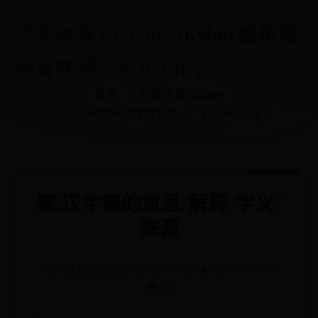
完美体育365wm-365bet娱乐场
体育在线-365bet365
首页
完美体育365wm
365bet娱乐场体育在线
365bet365
寨:汉字寨的意思/解释/字义/
来源
365bet365
📅 2025-12-28 10:40:33
👤 admin
👀 7799
❤️ 38