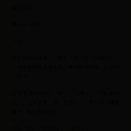
国语词典
寨 zhài ㄓㄞˋ
〈名〉
防禦盜匪的柵欄。《遼史·卷三四·兵衛志》：
「填道路御寨及諸營壘，唯用桑柘梨栗。」也作
「寨子」。
盜寇聚集的地方。如：「山寨」、「壓寨夫
人」。《水滸傳·第一九回》：「先付與小嘍囉
齎了，教去寨裡報知。」
村莊。如：「孫家寨」、「趙寨」。