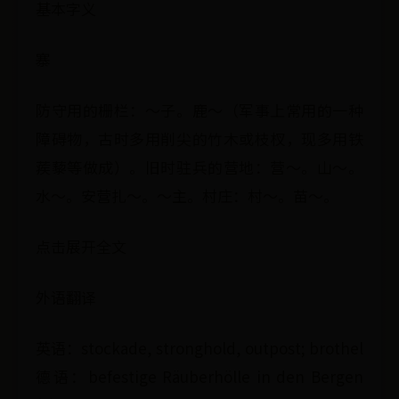
基本字义
寨
防守用的栅栏：～子。鹿～（军事上常用的一种
障碍物，古时多用削尖的竹木或枝杈，现多用铁
蒺藜等做成）。旧时驻兵的营地：营～。山～。
水～。安营扎～。～主。村庄：村～。苗～。
点击展开全文
外语翻译
英语：stockade, stronghold, outpost; brothel
德语：befestige Räuberhölle in den Bergen