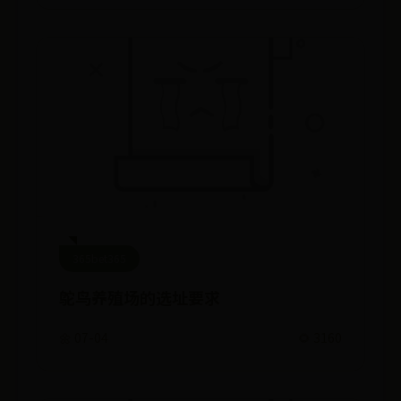
365bet365
鸵鸟养殖场的选址要求
🌼 07-04
🌻 3160