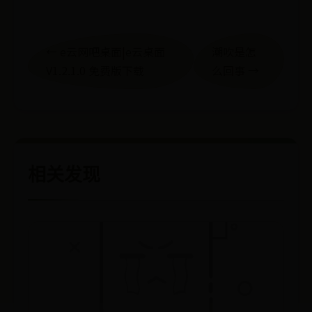
← e云网吧桌面|e云桌面
潮吹是怎
V1.2.1.0 免费版下载
么回事 →
相关发现