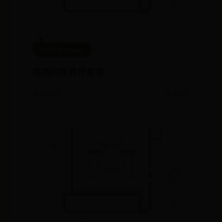
完美体育365wm
梅西的世界杯故事
🌼 06-29
🌻 8255