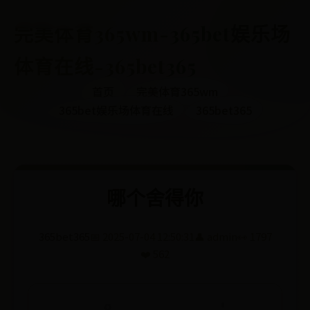
完美体育365wm-365bet娱乐场
体育在线-365bet365
首页
完美体育365wm
365bet娱乐场体育在线
365bet365
哪个舍得你
365bet365
📅 2025-07-04 12:50:31
👤 admin
👀 1797
❤️ 562