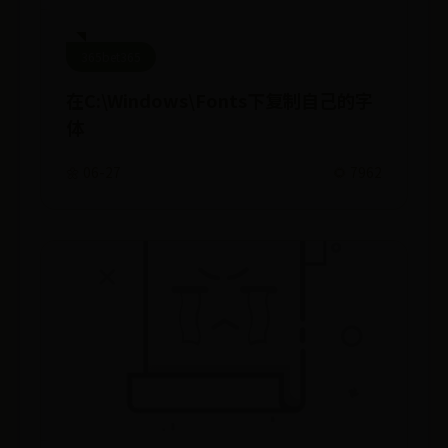
365bet365
在C:\Windows\Fonts下复制自己的字
体
🌼 06-27
🌻 7962