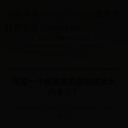
完美体育365wm-365bet娱乐场
体育在线-365bet365
首页
完美体育365wm
365bet娱乐场体育在线
365bet365
开发一个棋牌类的游戏成本大
约多少？
365bet365
📅 2025-09-27 11:39:49
👤 admin
👀 8887
❤️ 666