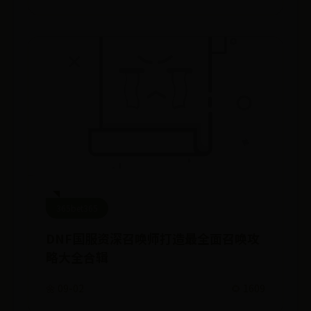
365bet365
DNF国服资深召唤师打造最全面召唤攻
略大全合辑
🌼 09-02
🌻 1609