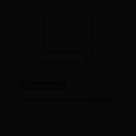
365bet娱乐场体育在线
Android 系统-进入recovery的问题集
🌼 08-18
🌻 6415