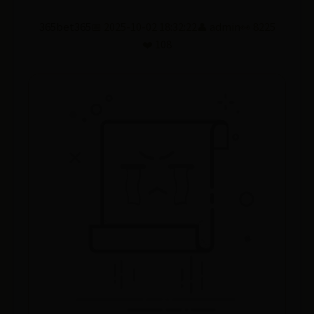
365bet365
📅 2025-10-02 18:32:22
👤 admin
👀 8225
❤️ 108