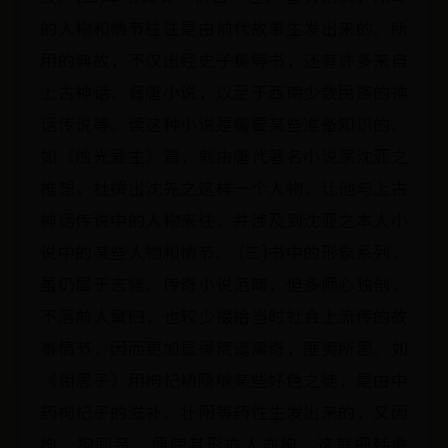
的人物和情节往往是由前代故事生发出来的。所
用的典故，不仅出经史子集等书，还有许多来自
上古神话、晋唐小说，以至于西南少数民族的神
话传说等。读这种小说是需要某些准备知识的。
如《烛光爱主》篇，就由唐代著名小说家沈亚之
推想，杜撰出沈先之这样一个人物，让他与上古
神话传说中的人物来往，并涉及到沈亚之本人小
说中的某些人物和情节。 (三)书中的形象系列，
虽仍属于志怪、传奇小说范畴，但多师心独创，
不落前人窠臼，也较少掇拾当时社会上流传的故
事情节，因而更加显得荒诞离奇，匪夷所思。如
《相思子》用枸杞精隐喻某些好色之徒，是由中
药枸杞子的滋补、壮阳等药性生发出来的，又因
枸、狗同音，便使其形亦人亦狗。这就把韩愈