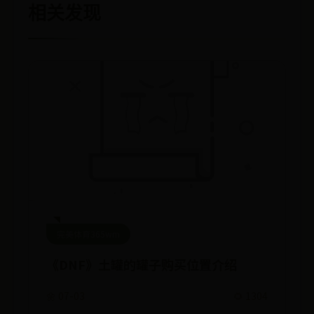
相关发现
完美体育365wm
《DNF》土罐的罐子购买位置介绍
🌼 07-03
🌻 1304