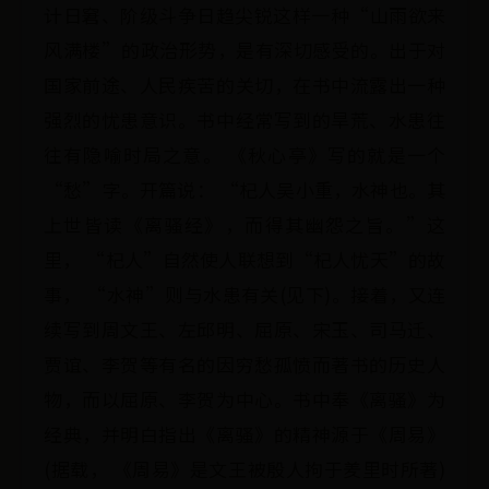
计日窘、阶级斗争日趋尖锐这样一种“山雨欲来
风满楼”的政治形势，是有深切感受的。出于对
国家前途、人民疾苦的关切，在书中流露出一种
强烈的忧患意识。书中经常写到的旱荒、水患往
往有隐喻时局之意。 《秋心亭》写的就是一个
“愁”字。开篇说： “杞人吴小重，水神也。其
上世皆读《离骚经》，而得其幽怨之旨。”这
里， “杞人”自然使人联想到“杞人忧天”的故
事， “水神”则与水患有关(见下)。接着，又连
续写到周文王、左邱明、屈原、宋玉、司马迁、
贾谊、李贺等有名的因穷愁孤愤而著书的历史人
物，而以屈原、李贺为中心。书中奉《离骚》为
经典，并明白指出《离骚》的精神源于《周易》
(据载， 《周易》是文王被殷人拘于羑里时所著)