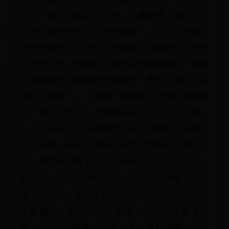
本书“故作奇崛奥衍之辞，伏藏讽喻，其体式为
在先作家所未尝试，而意浅薄”。大体上把握了
本书的某些艺术特点，并看出了其独创性。但评
价未尽公允。倒是清人陆祁生的哀屠绅诗“游戏
文章都奥衍，猖狂意气是酸辛”等句，道出了书
中的“猖狂”、 “辛酸”的意味。所谓“奇崛奥
衍”的艺术特点，主要表现在以下几个方面。
(一)本书多非一般的故事体或记传体的传奇小
说，而是一种出以鬼神怪诞方式的隐喻、象征小
说。其形象和情节，往往别有含义，不能使人一
目了然。如《海市舶》写一个人在东海鳌背上生
活了数十年，受尽了颠簸惊恐之苦。作者的用意
不是要写一篇什么海上奇谈，而是隐喻宦海风
波。(二)本书具有“衍古”性， 喜好用典，所写