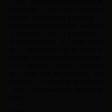
—1901)，在评定乾嘉以来文言小说的次第时，曾
将本书列为第一。“五四”以后，有些学者则持
否定态度。郑振铎就曾指责本书“怪诞无聊”。
这是用通俗小说的标准来衡量隐喻、象征体的文
言小说，实在是一种误会。不管人们怎样评断，
以下事实是无法否认的：本书上承唐人《玄怪
录》、 《纂异记》等书“作意好奇”的传统，并
有所发展，而且对后来的创作也产生了较大的影
响，如《蕉轩摭录》、《涂说》、 《夜雨秋灯
录》《浇愁集》等等，都与本书一脉相承。本书
的某些内容，在《夜雨秋灯录》等书中已成为
“典故”。从这些作品的倾向看，其总的影响是
积极的。
相关推荐