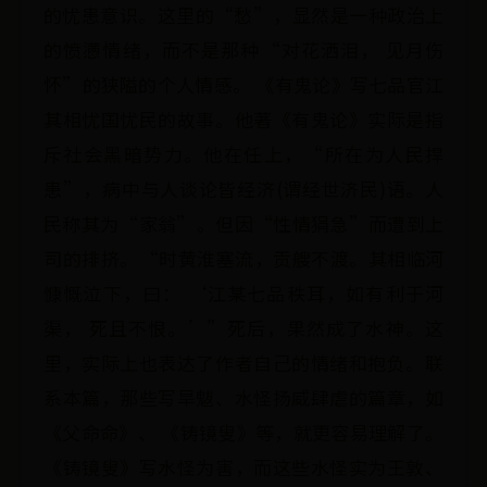
的忧患意识。这里的“愁”，显然是一种政治上
的愤懑情绪，而不是那种“对花洒泪， 见月伤
怀”的狭隘的个人情感。 《有鬼论》写七品官江
其相忧国忧民的故事。他著《有鬼论》实际是指
斥社会黑暗势力。他在任上，“所在为人民捍
患”，病中与人谈论皆经济(谓经世济民)语。人
民称其为“家翁”。但因“性情狷急”而遭到上
司的排挤。“时黄淮塞流，贡艘不渡。其相临河
慷慨泣下，曰： ‘江某七品秩耳，如有利于河
渠， 死且不恨。’”死后，果然成了水神。这
里，实际上也表达了作者自己的情绪和抱负。联
系本篇，那些写旱魃、水怪扬威肆虐的篇章，如
《父命命》、 《铸镜叟》等，就更容易理解了。
《铸镜叟》写水怪为害，而这些水怪实为王敦、