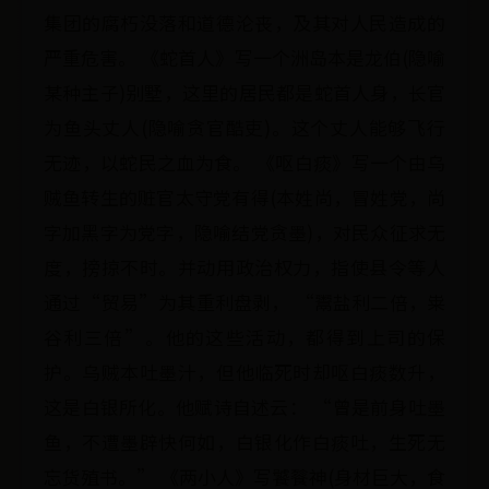
集团的腐朽没落和道德沦丧，及其对人民造成的
严重危害。 《蛇首人》写一个洲岛本是龙伯(隐喻
某种主子)别墅，这里的居民都是蛇首人身，长官
为鱼头丈人(隐喻贪官酷吏)。这个丈人能够飞行
无迹，以蛇民之血为食。 《呕白痰》写一个由乌
贼鱼转生的赃官太守党有得(本姓尚，冒姓党，尚
字加黑字为党字，隐喻结党贪墨)，对民众征求无
度，搒掠不时。并动用政治权力，指使县令等人
通过“贸易”为其重利盘剥， “鬻盐利二倍，粜
谷利三倍”。他的这些活动，都得到上司的保
护。乌贼本吐墨汁，但他临死时却呕白痰数升，
这是白银所化。他赋诗自述云： “曾是前身吐墨
鱼，不遭墨辟快何如，白银化作白痰吐，生死无
忘货殖书。” 《两小人》写饕餮神(身材巨大，食