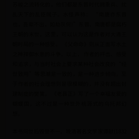
苏峻之流转化的，他们都是东晋时代拥重兵、扰
乱天下的乱臣贼子。水怪声称： “南唐亦东晋
也，吾辈不出，如劫灰何!”东晋、南唐都是腐朽
王朝的末世。这里，可以认为这是作者对大清王
朝时局的一种感受。 《父命命》则从正面写水土
之神捍御水患的斗争。以上， 作者的抨击、感受
和追求，与当时社会上要求某种社会改良的“经
世致用”等思潮是一致的，是一种进步倾向。至
于作者的社会理想则是很模糊的，并没有超出封
建制度的樊篱。 《老县正》写了一个幸福友爱的
蝴蝶国，这不过是一种世外桃源式的乌托邦幻
想。
本书问世后毁誉不一。晚清著名文学家谭献(1832