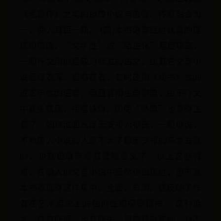
《毛颖传》之类的拟传小说与志怪、传奇融合为
一，使人耳目一新。 (四)本书语言经过认真的锤
炼和筛选，“文学性”或“陌生化”程度较高，
一般行文用的是较为标准的古文，比其它文言小
说显得艰深。更有甚者，有时还用《尚书》式的
或玄学式的语言，而且喜用生典僻典，由于行文
中藏头露尾，拐弯抹角，即使“熟典”也变得生
僻了。如称淮泗水怪无支祁为祁氏，一般地说，
不熟唐人小说的人是不大了解无支祁的来龙去脉
的，也就更难弄清其譬喻意义了。以上这些特
点，在前人的文言小说中虽然也出现过，但不象
本书表现得这样集中，全面、鲜明。这反映了作
者在艺术追求上的独创性和探索精神。 这种追
求，既有所得，也有所失，是薰莸杂陈的，对不