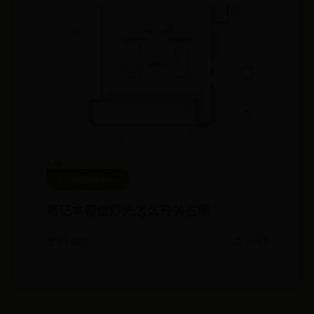
完美体育365wm
笔记本键盘灯光怎么开关在哪
🌼 07-03
🌻 5543