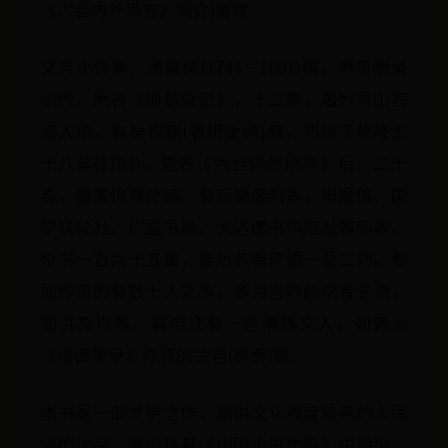
《六合内外琐言》简介|鉴赏
文言小说集。清屠绅(1744—1801)撰，参见附录
小传。原名《琐蛣杂记》，十二卷，署竹易山石
道人撰，有吴锡麒(署姬金麟)叙，初版于乾隆五
十八年(1793)。更名《六合内外琐言》后，二十
卷，署黍馀裔孙编。有石渠阁刻本，申报馆、国
学扶轮社、广益书局、大达图书供应社等印本。
全书一百六十五篇，篇后各有评语一至二则。参
加作评的有数十人之多，多为当时的学者名流，
如洪亮吉等。其中还有一些满族文人，如曾为
《夜谭随录》作评的兰岩(恭泰)等。
本书是一部才学之作，是供文化程度较高的人阅
读的作品。鲁迅在其《中国小说史略》中指出，