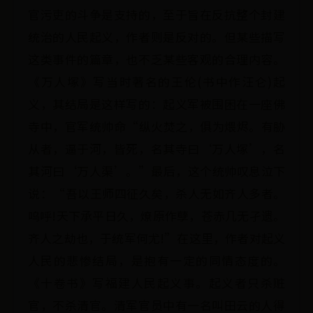
官污吏的斗争是支持的，至于旨在反抗整个封建
统治的人民起义，作者则是反对的。但某些描写
这类事件的篇章，也不乏某些客观的合理内容。
《万人塚》写当时著名的王伦(书中作汪仑)起
义，其结局是这样写的：起义军被围困在一座佛
寺中，官军统帅命“纵火焚之，俱为煨烬。有胁
从者，逼于河，皆死，名其寺曰‘万人塚’，名
其河曰‘万人渠’。”最后，这个统帅叹息泣下
说：“吾以王师四征久矣，杀人无如齐人多者。
呜呼!天下承平日久，燎原作孽，苍赤几无孑遗。
齐人之劫也，于统军何尤!”在这里，作者对起义
人民的悲惨结局，是抱有一定的同情态度的。
《十卷书》写福建人民起义事。起义者只杀赃
官，不杀清官。清军官员中有一名叫田云的人得