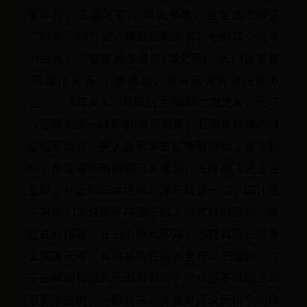
量非凡，隐喻赃官)，与民争食，甚至通过强盗
“绑架”的方式，搜刮民脂民膏。他的两个走卒
坦白说：“饕餮神多逋负(谓欠债)，天门诸灵官
(隐喻中央衙门)索物急，故吾两人为设法多取
也。”《蔚夫人》写陈后主(南朝亡国之君，也可
以理解为是一种影射)奢侈靡费，几乎将岭南的财
宝搜刮殆尽。美人张丽华要吃新鲜豹胎，需烹熟
后，用能够防腐的阴沉木盛装，由岭南飞速送往
金陵。从此阴沉木绝种。淫乐就是一切，国计民
生对他们来说是不在话下的。象这样的隐喻、象
征式的描写，在书中俯拾即是。不管其形式是多
么荒唐无稽，其命意所在是完全可以把握的。对
于这样的残酷的压迫和剥削，民众是不可能长期
忍受下去的。一般说来，作者对民众反抗个别贪