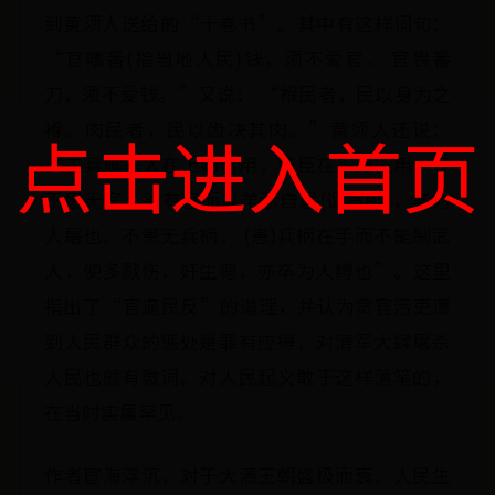
到黄须人送给的“十卷书”。其中有这样词句：
“官嗜番(指当地人民)钱，须不爱官。 官畏番
刀，须不爱钱。”又说： “褓民者，民以身为之
褓。肉民者，民以齿决其肉。”黄须人还说：
点击进入首页
“夫兵唯圣人在上始可用，儒臣在下始能用。子
不患无官，患有官而以羊豕自居(谓贪酷)，卒为
人屠也。不患无兵柄， (患)兵柄在手而不能制武
人，使多戮伤，奸生德，亦卒为人缚也”。这里
指出了“官逼民反”的道理，并认为贪官污吏遭
到人民群众的惩处是罪有应得，对清军大肆屠杀
人民也颇有微词。对人民起义敢于这样落笔的，
在当时实属罕见。
作者宦海浮沉，对于大清王朝盛极而衰、人民生