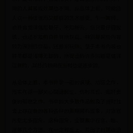
同的人其客观效果也不同。从总体上看，可能给
人以一种怪诞而又朦胧的艺术感受。乍一寓目，
也许会觉得佶屈聱牙，不知所云。但只要仔细披
读，也还不难明白并有所获益。特别是某些内容
较为深刻的作品，还颇耐玩味。至于本书内容也
并非都是浅薄无聊的，所提出的许多问题是值得
注意的，其总的倾向在当时也是进步的。
从总体上看，本书并非一般的讽喻、劝惩之作，
而实在是一部关心国运民生、伤时骂世、指奸责
佞的孤愤之作。书中的大多数作品触及了当时社
会上存在着的各种各样的黑暗腐朽现象，对贪官
污吏尤多指斥。这种指斥，主要集中在贪、酷、
淫等几个方面。在一定程度上，写出了封建统治