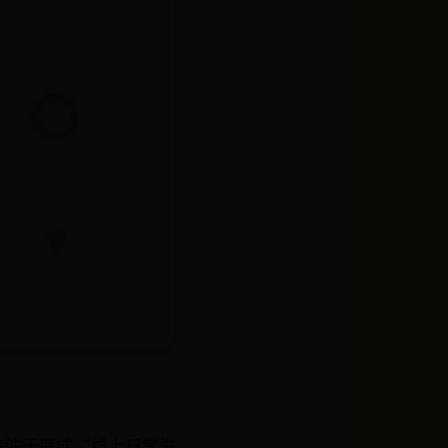
专注于变成“线上日常生