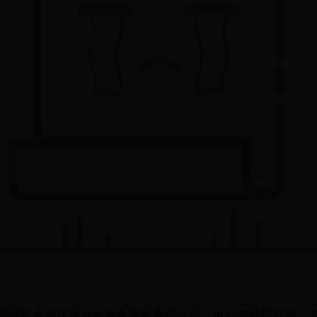
国银监会准许建立的具有消费金融公司，由包商银行控投，