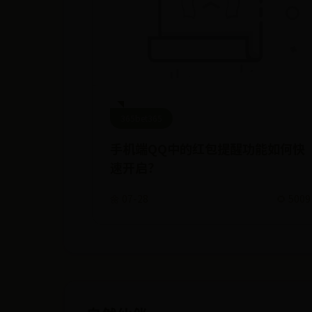
365bet365
手机端QQ中的红包提醒功能如何快
速开启？
🌼 07-28
🌻 5009