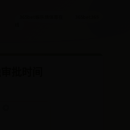
365bet娱乐场体育在
365bet365
线
融审批时间