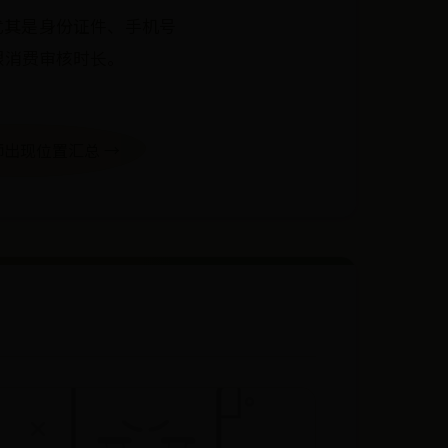
尤其是身份证件、手机号
银消费审核时长。
师出现位置汇总 →