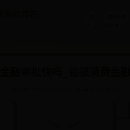
娱乐场体育在
首
完美体育
页
365wm
金融审批快吗_包银消费金
365bet365
📅 2025-09-24 16:30:16
👤 admin
👀 931
❤️ 976