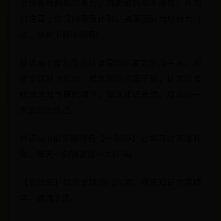
全球各地的知识集合，高质量的树木推荐，共同
打造属于你我的极致体验，资深团队为您倾力打
造，快来下载体验吧！
妙读app官方简介妙读是知识高效学习平台，同
步全球好书知识，提炼知识内容干货，让求知者
畅快体验书籍的精华，解决知识焦虑，成就每一
天最好的自己。
妙读app最新版特色【一刻钟】让学习效率提升
致，每天一刻钟读透一本好书。
【高效率】同步全球热门内容，提炼知识内容精
华，满满干货。