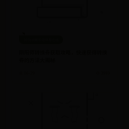
365bet娱乐场体育在线
阴阳师转换券获取攻略，快速获得转换
券的方法大揭秘
🌼 06-29
🌻 3989