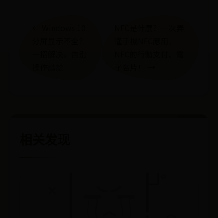
← Windows 10
NFC是什麼？一次弄
分屏显示不全？
懂手機NFC應用、
一招解决，告别
NFC的行動支付、電
操作尴尬
子名片！ →
相关发现