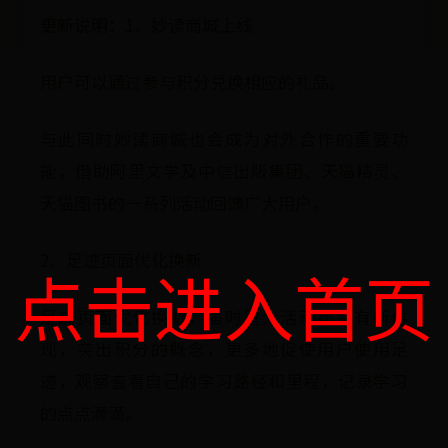
更新说明：1、妙读商城上线
用户可以通过参与积分兑换相应的礼品。
与此同时妙读商城也会成为对外合作的重要功
能，借助阿里文学及中信出版集团、天猫精灵、
天猫图书的一系列活动回馈广大用户。
2、足迹页面优化换新
点击进入首页
足迹页面优化换新，届时重大活动都会有所体
现，突出积分的概念，更多地促使用户使用足
迹，观察查看自己的学习路径和里程，记录学习
的点点滴滴。