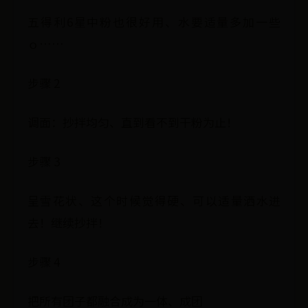
五得利6星中粉也很好用、水要适量多加一些
ｏ……
步骤 2
调面：抄拌均匀、直到看不到干粉为止！
步骤 3
呈雪花状、这个时候觉得硬、可以适量洒水进
去！继续抄拌！
步骤 4
把所有团子都融合成为一体、成团