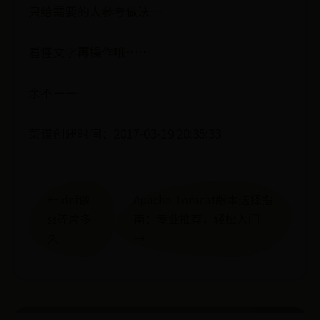
只给需要的人参考做法…
看懂文字再操作哦……
余不一一
菜谱创建时间：2017-03-19 20:35:33
← dnf做
Apache Tomcat版本选择指
ss碎片多
南：专业推荐，轻松入门
久
→