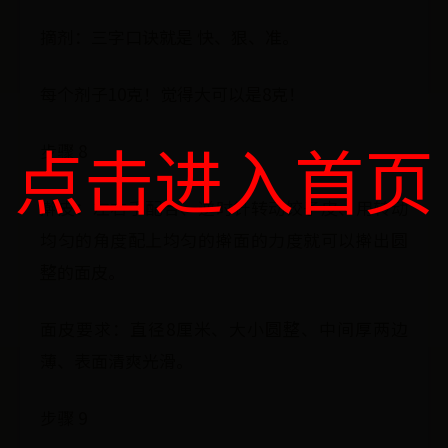
摘剂：三字口诀就是 快、狠、准。
每个剂子10克！觉得大可以是8克！
点击进入首页
步骤 8
擀皮：左右手配合、逆时针转动饺子皮、用转动
均匀的角度配上均匀的擀面的力度就可以擀出圆
整的面皮。
面皮要求：直径8厘米、大小圆整、中间厚两边
薄、表面清爽光滑。
步骤 9