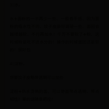
3⃣️水。
水➕面粉的一半再少一些、一般看手感、因为面
粉的吸水性不同、饺子皮最好调硬一些、面团会
越揉越软、不行再加水！千万不要软了➕粉、这
时候粉是吃不进水分的！操作的时候面团还是软
的！很好包
4⃣️淀粉。
想要饺子皮略带透明可以加些
淀粉➕热水烫熟的面。可以使面带点透明、带点
韧性！量的话随意把控！