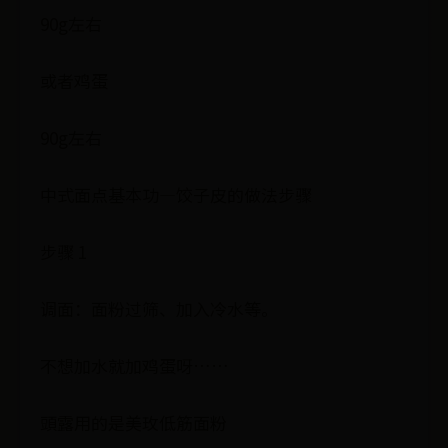
90g左右
或者鸡蛋
90g左右
中式面点基本功—饺子皮的做法步骤
步骤 1
调面：面粉过筛、加入冷水等。
不想加水就加鸡蛋呀……
頭露用的是美玫低筋面粉