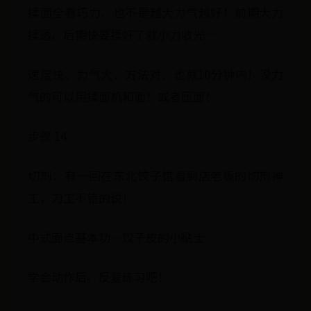
揉面全看巧力、也不是越大力气越好！前期大力
揉透、后期快要揉好了就小力收光…
速度快、力气大、方法对、也就10分钟内！没力
气的可以用揉面机和面！或者压面！
步骤 14
切剂：有一回在东北饺子馆看到店老板的切剂神
工，刀工不错的说！
中式面点基本功—饺子皮的小贴士
学会动作后、反复练习吧！