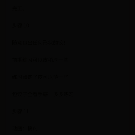
完工。
步骤 10
随意包出任何形状的饺！
前期练习可以皮稍厚一些
练习熟练了皮可以薄一些
包饺子全看手感…多多练习…
步骤 11
动图：摘剂