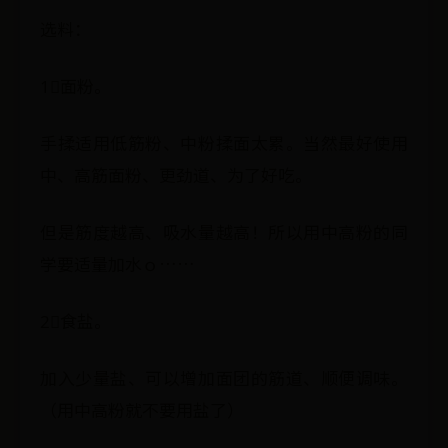
选料：
1⃣️面粉。
手揉适用低筋粉、中粉揉面太累。当然最好使用
中、高筋面粉、更劲道、为了好吃。
但是筋度越高、吸水量越高！所以用中高粉的同
学要适量加水ｏ……
2⃣️食盐。
加入少量盐、可以增加面团的筋道、顺便调味。
（用中高粉就不要用盐了）