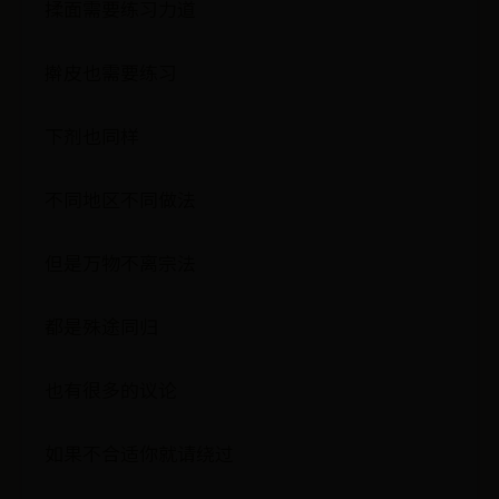
揉面需要练习力道
擀皮也需要练习
下剂也同样
不同地区不同做法
但是万物不离宗法
都是殊途同归
也有很多的议论
如果不合适你就请绕过