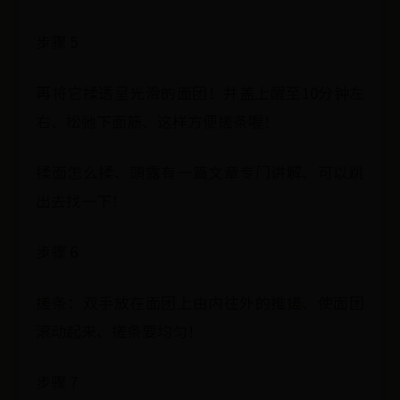
步骤 5
再将它揉透呈光滑的面团！并盖上醒至10分钟左
右、松弛下面筋、这样方便搓条喔！
揉面怎么揉、頭露有一篇文章专门讲解、可以跳
出去找一下！
步骤 6
搓条：双手放在面团上由内往外的推搓、使面团
滚动起来、搓条要均匀！
步骤 7