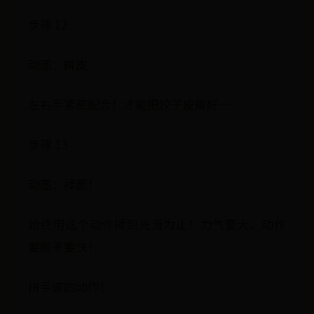
步骤 12
动图：擀皮
左右手紧密配合！才能把饺子皮擀好…
步骤 13
动图：揉面！
始终用这个动作揉到光滑为止！力气要大、动作
要频率要快！
拼手速的动作！