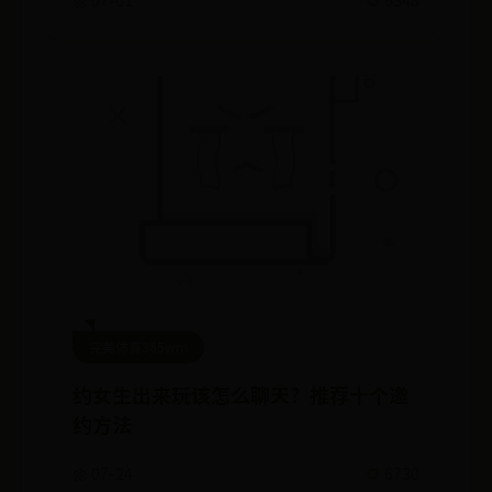
🌼 07-01
🌻 6348
完美体育365wm
约女生出来玩该怎么聊天？推荐十个邀
约方法
🌼 07-24
🌻 6730