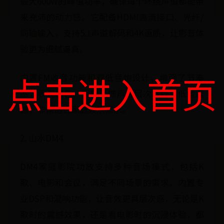
最大600W的峰值功率，确保每个环绕声道都能带
来充沛的动力感。它配备HDMI高清接口、光纤/
同轴输入，支持5.1声道解码和4K画质，让影音体
验更为细腻逼真。
点击进入首页
内置FM收音功能和双低音炮设计，增强了节奏
感，表现出色。用户反馈声音层次感强，低音震
撼，非常适合家庭娱乐需求。
2. 山水DM4
DM4家庭影院功放支持多种音场模式，包括K
歌、电影和会议，满足不同场景的需求。内置专
业DSP和混响功能，让音效更具层次感，无论是K
歌时的震撼效果，还是看电影时的沉浸体验，都