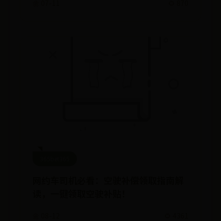
🌼 07-11
🌻 870
365bet365
网约车司机必看：空驶补偿领取指南解
读，一键领取空驶补贴！
🌼 08-12
🌻 4361