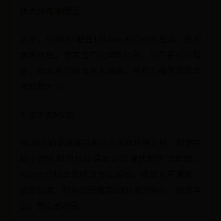
质更加纯净通透。
此外，R206BT配备131mm大口径低音炮，低频
表现出色，带来宽广的声场体验。用户评价中提
到，声音表现相当令人满意，外观方面则显得非
常典雅大气。
4. 漫步者M130
M130音箱配备高品质的立体声环绕音效，即使在
较小的空间内也能营造出沉浸式的听觉体验。
48mm全频单元经过专业调校，保证人声清晰、
低音饱满，频响范围覆盖80Hz到20KHz，细节丰
富，层次感明显。