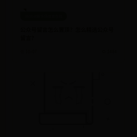
365bet娱乐场体育在线
公众号留言怎么置顶？怎么精选公众号
留言？
🌼 10-07
🌻 1484