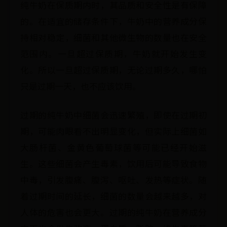
纯牛奶在保质期内时，其品质和安全性是有保障
的。在适宜的储存条件下，牛奶中的营养成分保
持相对稳定，细菌和其他微生物的数量也在安全
范围内。一旦超过保质期，牛奶就开始发生变
化。所以一旦超过保质期，无论过期多久，哪怕
只是过期一天，也不应该饮用。
过期的纯牛奶中细菌会迅速繁殖，即使在过期初
期，可能肉眼看不出明显变化，但实际上细菌如
大肠杆菌、金黄色葡萄球菌等可能已经开始滋
生。这些细菌会产生毒素，饮用后可能导致食物
中毒，引发腹痛、腹泻、呕吐、发热等症状。随
着过期时间的延长，细菌的数量会越来越多，对
人体的危害也会更大。过期的纯牛奶在营养成分