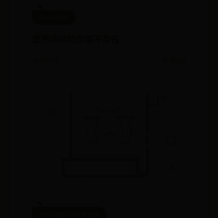
365bet365
您所访问的页面不存在
🌼 09-18
🌻 8830
365bet娱乐场体育在线