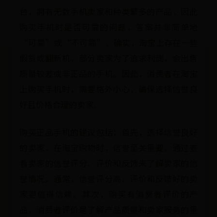
台，拥有无数手机卖家和种类繁多的产品，因此
购买手机时是否可靠的问题，答案并非简单地
“可靠”或“不可靠”。确实，淘宝上存在一些
假货或翻新机，部分卖家为了追求利润，会出售
质量较差或非正品的手机。因此，消费者在淘宝
上购买手机时，需要格外小心，确保选择信誉良
好且价格合理的卖家。
购买正品手机的建议包括：首先，选择信誉良好
的卖家。在淘宝购物时，信誉至关重要。通过查
看卖家的信誉评分、评价和反馈来了解卖家的信
誉情况。通常，信誉评分高、评价和反馈好的卖
家更值得信赖。其次，购买有消费者评价的产
品。消费者评价是了解产品质量和卖家服务的重