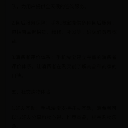
队，为用户提供全天候的咨询服务。
2.售后服务保障：手机淘宝提供多种售后服务，
包括商品退换货、维修、补发等，确保消费者权
益。
3.消费者评价体系：手机淘宝建立完善的消费者
评价体系，让消费者在购买前了解商品和商家的
口碑。
五、社交购物体验
1.好友互动：手机淘宝支持好友互动，消费者可
以与好友分享购物心得、推荐商品，提高购物乐
趣。