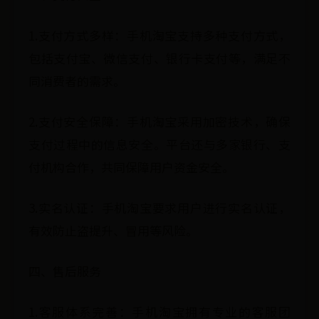
1.支付方式多样：手机淘宝支持多种支付方式，
包括支付宝、微信支付、银行卡支付等，满足不
同消费者的需求。
2.支付安全保障：手机淘宝采用加密技术，确保
支付过程中的信息安全。平台还与多家银行、支
付机构合作，共同保障用户资金安全。
3.实名认证：手机淘宝要求用户进行实名认证，
有效防止盗提升、冒用等风险。
四、售后服务
1.客服体系完善：手机淘宝拥有专业的客服团