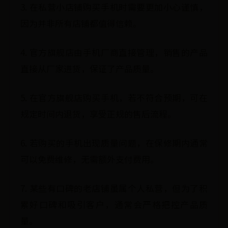
3. 在私营小店铺购买手机时需要更加小心谨慎，
因为并非所有店铺都值得信赖。
4. 官方旗舰店由手机厂商直接管理，销售的产品
直接从厂家进货，保证了产品质量。
5. 在官方旗舰店购买手机，若不符合预期，可在
规定时间内退货，享受正规的售后流程。
6. 若购买的手机出现质量问题，在保修期内通常
可以免费维修，无需额外支付费用。
7. 某些有口碑的老店铺虽属个人私营，但为了积
累好口碑和吸引客户，通常会严格把控产品质
量。