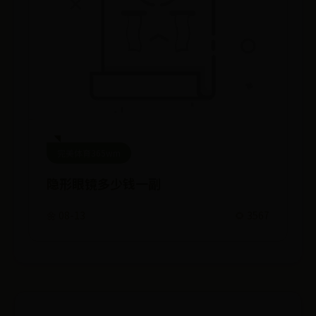
完美体育365wm
隐形眼镜多少钱一副
🌼 08-13
🌻 3567