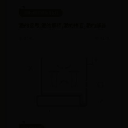
365bet娱乐场体育在线
濪的意思,濪的解释,濪的拼音,濪的部首
🌼 07-05
🌻 9179