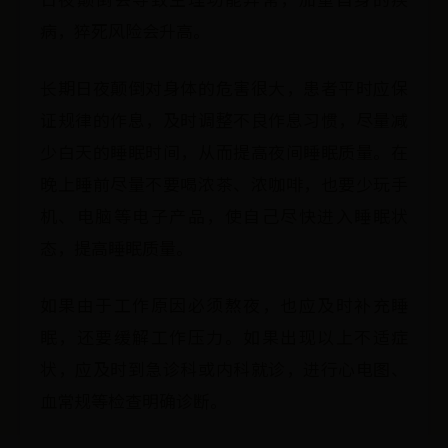
病，猝死风险会升高。
长期日夜颠倒对身体的危害很大，患者平时应保
证规律的作息，及时调整不良作息习惯，尽量减
少白天的睡眠时间，从而提高夜间睡眠质量。在
晚上睡前尽量不要喝浓茶、浓咖啡，也要少玩手
机、电脑等电子产品，使自己尽快进入睡眠状
态，提高睡眠质量。
如果由于工作原因必须熬夜，也应及时补充睡
眠，还要缓解工作压力。如果出现以上不适症
状，应及时到急诊科或内科就诊，进行心电图、
血常规等检查明确诊断。