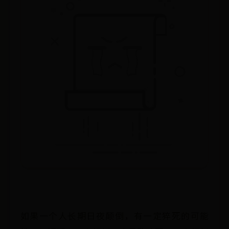
如果一个人长期日夜颠倒，有一定猝死的可能