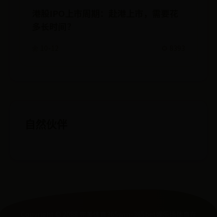
港股IPO上市周期：赴港上市，需要花
多长时间？
🌼 10-12
🌻 8393
自然伙伴
Copyright © 2088 完美体育365wm-365bet娱乐场体育在