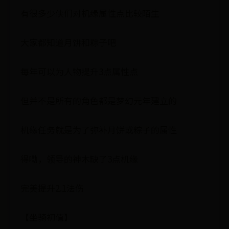
有很多少侠们对机缘属性点比较陌生
大家都知道月饼和粽子吧
每年可以为人物提升3点属性点
但并不是所有的角色都是梦幻元年建立的
机缘任务就是为了弥补月饼或粽子的属性
得嘞，领导的神木缺了3点机缘
完美提升2.1法伤
【坐骑初值】