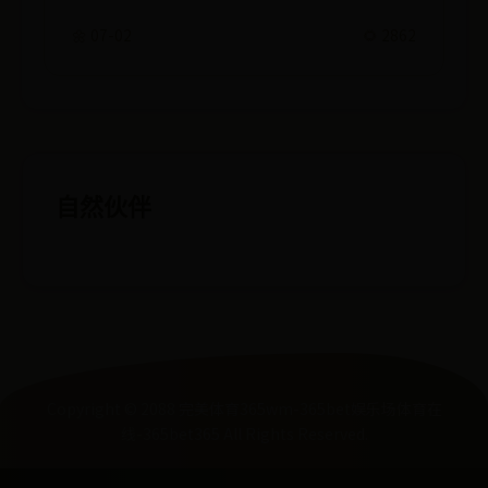
🌼 07-02
🌻 2862
自然伙伴
Copyright © 2088 完美体育365wm-365bet娱乐场体育在
线-365bet365 All Rights Reserved.