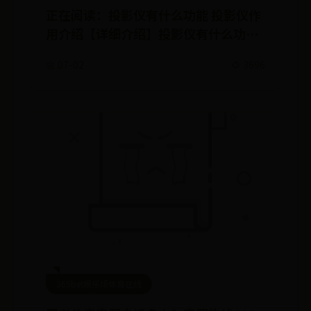
正在阅读：投影仪有什么功能 投影仪作
用介绍【详细介绍】投影仪有什么功能
投影仪作用介绍【详细介绍】
🌼 07-02
🌻 3696
365bet娱乐场体育在线