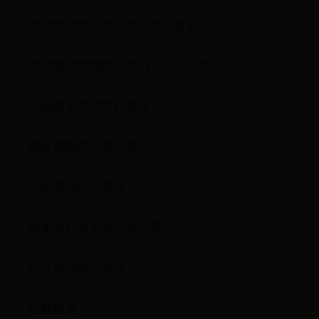
吃满坐骑成长的少侠们比比皆是
吃满坐骑初值的少侠们又有几个呢？
小编看了下领导的坐骑
就是典型的初值没满
只能增加85点属性
如果我们将坐骑初值吃满
可以增加88点属性
也就是说