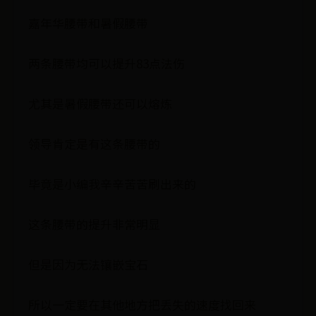
嘉年华腰带和暑假腰带
两条腰带均可以提升83点法伤
尤其是暑假腰带还可以熔炼
领导肯定是有这条腰带的
毕竟是小编我辛辛苦苦刷出来的
这条腰带的提升非常明显
但是因为无法镶嵌宝石
所以一定要在其他地方把丢失的速度找回来