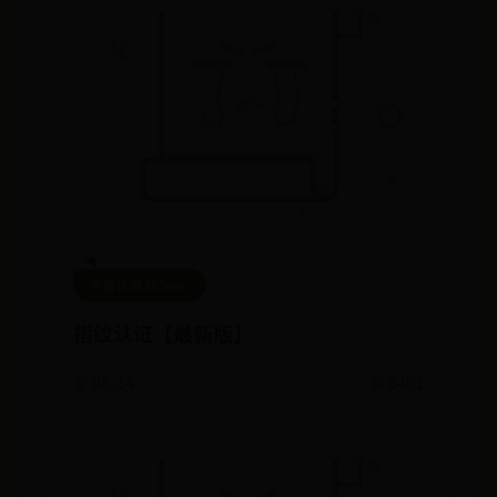
完美体育365wm
指纹认证【最新版】
🌼 08-14
🌻 8401