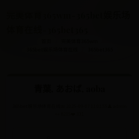
完美体育365wm-365bet娱乐场
体育在线-365bet365
首页
完美体育365wm
365bet娱乐场体育在线
365bet365
青葉, あおば, aoba
365bet娱乐场体育在线
📅 2025-09-07 11:01:55
👤 admin
👀 8215
❤️ 331