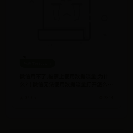
完美体育365wm
微信用不了,被禁止使用数据流量,为什
么? ( 微信无法使用数据流量打开怎么
办? )
🌼 07-05
🌻 2814