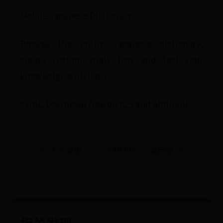
Mobile Japanese Dictionary
Browse the entire Japanese dictionary,
create custom study lists and test your
knowledge with flash
cards. Download free on IOS and Android!
← 人才辈出
SAP PP——常用表 →