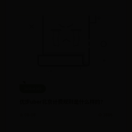
365bet365
优步uber北京计费规则是什么样的?
🌼 08-08
🌻 3886