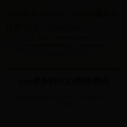
完美体育365wm-365bet娱乐场
体育在线-365bet365
首页
完美体育365wm
365bet娱乐场体育在线
365bet365
step更多的中文(简体)翻译
完美体育365wm
📅 2025-10-02 23:54:19
👤 admin
👀 6223
❤️ 761