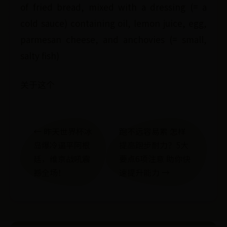
of fried bread, mixed with a dressing (= a
cold sauce) containing oil, lemon juice, egg,
parmesan cheese, and anchovies (= small,
salty fish)
关于这个
← 昨天世界杯冰
跑不远容易累 怎样
岛爆冷逼平阿根
提高跑步耐力？5大
廷，维京战吼震
要点6项注意 助你快
撼全场！
速提升能力 →