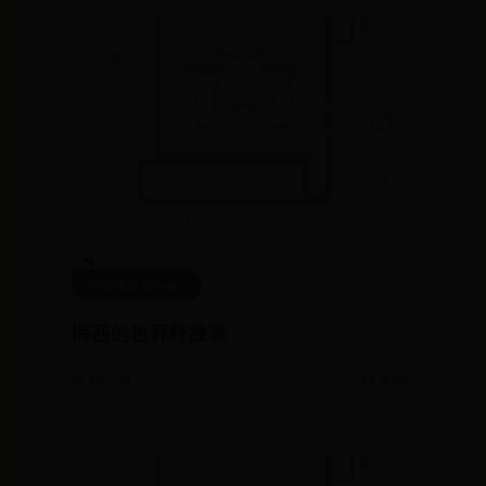
完美体育365wm
梅西的世界杯故事
🌼 06-29
🌻 8255