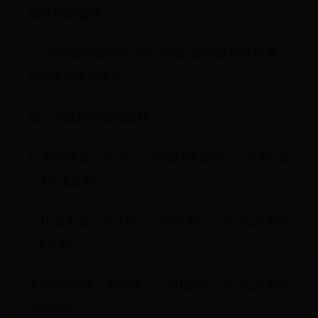
牺牲防御属性
• 五庄观在目标气血≤70%时命中率产生质变，
PVE场景表现优异
四、实战场景表现差异
1. 单挑场景：方寸山（分身+高命中）>天宫>女
儿村>五庄观
2. 比武大会：女儿村（一速压制）≈方寸山>天宫
>五庄观
3. 地煞/神器：五庄观（三封控场）>方寸山>天宫
>女儿村