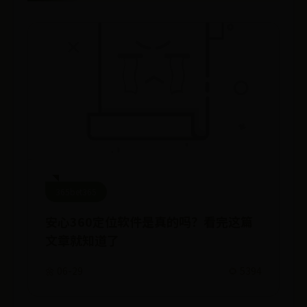
365bet365
安心360定位软件是真的吗？看完这篇
文章就知道了
🌼 06-29
🌻 5394