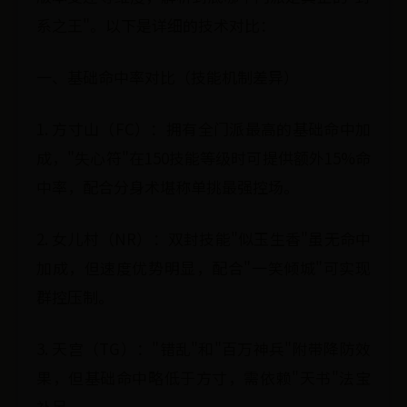
系之王"。以下是详细的技术对比：
一、基础命中率对比（技能机制差异）
1. 方寸山（FC）：拥有全门派最高的基础命中加
成，"失心符"在150技能等级时可提供额外15%命
中率，配合分身术堪称单挑最强控场。
2. 女儿村（NR）：双封技能"似玉生香"虽无命中
加成，但速度优势明显，配合"一笑倾城"可实现
群控压制。
3. 天宫（TG）："错乱"和"百万神兵"附带降防效
果，但基础命中略低于方寸，需依赖"天书"法宝
补足。