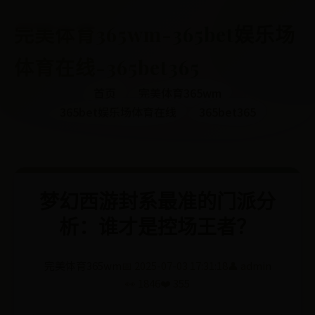
完美体育365wm-365bet娱乐场
体育在线-365bet365
首页
完美体育365wm
365bet娱乐场体育在线
365bet365
梦幻西游封系最准的门派分
析：谁才是控场王者？
完美体育365wm
📅 2025-07-03 17:31:18
👤 admin
👀 1846
❤️ 355