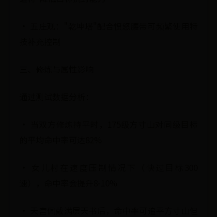
• 五庄观："乾坤塔"配合愤怒腰带可频繁使用特
技补充控制
三、修炼与属性影响
通过测试数据分析：
• 当双方修炼持平时，175级方寸山对同级目标
的平均命中率可达82%
• 女儿村在速度压制情况下（快过目标300
速），命中率会提升8-10%
• 天宫佩戴满层天书后，命中率可追平方寸山但