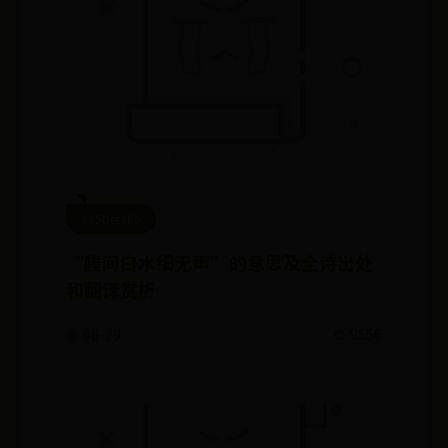
365bet365
“塍间白水细无声”的意思及全诗出处
和翻译赏析
🌼 06-29
🌻 9556